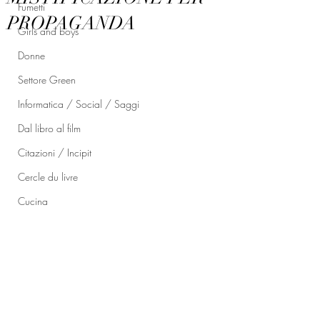
Fumetti
PROPAGANDA
Girls and boys
Donne
Settore Green
Informatica / Social / Saggi
Dal libro al film
Citazioni / Incipit
Cercle du livre
Cucina