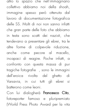
altro lo spazio che nell'immaginario 
collettivo abbiamo noi della shoah, 
immagine spesso però ottenuta dal 
lavoro di documentazione fotografica 
delle SS. Molti di noi non sanno infatti 
che gran parte delle foto che abbiamo 
in testa sono scatti dei nazisti, che 
tendevano a presentare gli ebrei, tra le 
altre forme di colpevole riduzione, 
anche come pecore al macello, 
incapaci di reagire. Poche infatti, a 
confronto con questa massa di pur 
tragiche fotografie  , sono le immagini 
dell'eroica rivolta del ghetto di 
Varsavia, in cui tutti gli ebrei si 
batterono come leoni. 
Con lui dialogherà
 Francesco Cito
, 
fotoreporter famoso e pluripremiato 
(World Press Photo Award per la vita 