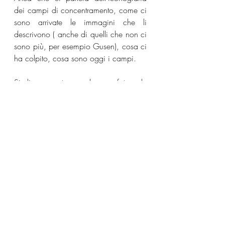
dei campi di concentramento, come ci 
sono arrivate le immagini che li 
descrivono ( anche di quelli che non ci 
sono più, per esempio Gusen), cosa ci 
ha colpito, cosa sono oggi i campi.
Si diceva un tempo che una foto vale 
più di cento parole, ma oggi non è più 
così.
Manipolazioni di ogni tipo 
intervengono sul reale, distorcendolo, 
condizionandolo, modificandolo ed 
aprendo così la porta a diffusione di 
ogni sorta di fake news, ammantate di 
vero  ma pericolosissime.
E' questo velo che l'incontro di domani 
vuole togliere.