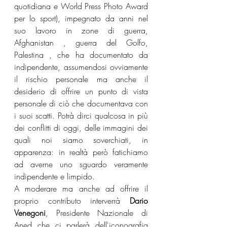
quotidiana e World Press Photo Award 
per lo sport), impegnato da anni nel 
suo lavoro in zone di guerra, 
Afghanistan , guerra del Golfo, 
Palestina , che ha documentato da 
indipendente, assumendosi ovviamente 
il rischio personale ma anche il 
desiderio di offrire un punto di vista 
personale di ciò che documentava con 
i suoi scatti. Potrà dirci qualcosa in più 
dei conflitti di oggi, delle immagini dei 
quali noi siamo soverchiati, in 
apparenza: in realtà però fatichiamo 
ad averne uno sguardo veramente 
indipendente e limpido.
A moderare ma anche ad offrire il 
proprio contributo interverrà 
Dario 
Venegoni
, Presidente Nazionale di 
Aned che ci parlerà dell'iconografia 