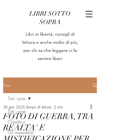
LIBRI SOTTO
SOPRA
Libri in libertà, consigli di
lettura e anche molto di più,
per chi sa che leggere ci fa
sentire liberi
Post
Tutti i post
28 gen 2025
Tempo di lettura: 2 min
Tutti i post
FOTO DI GUERRA, TRA
Classifica
REALTA' E
Gli imperdibili
MISTIFICAZIONE PER