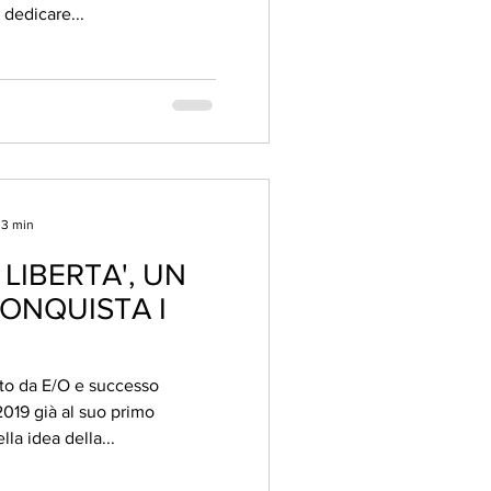
 dedicare...
 3 min
 LIBERTA', UN
ONQUISTA I
dito da E/O e successo
 2019 già al suo primo
la idea della...