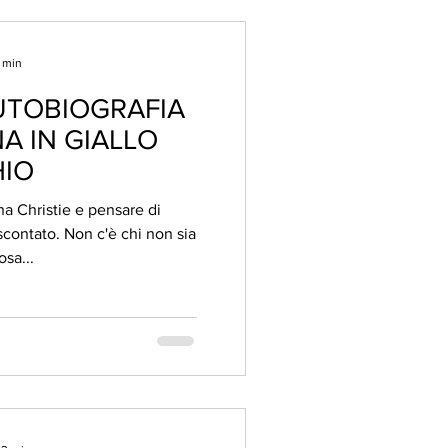
4 min
UTOBIOGRAFIA
A IN GIALLO
HIO
ha Christie e pensare di
i scontato. Non c'è chi non sia
osa...