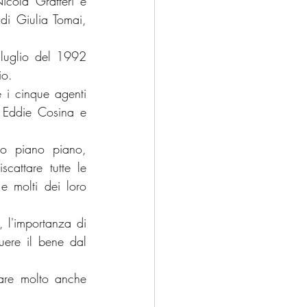
cola Gratteri e 
di Giulia Tomai, 
 luglio del 1992 
io.
 i 
cinque agenti 
 Eddie Cosina e 
 piano piano, 
cattare tutte le 
e molti dei loro 
, l'importanza di 
uere il bene dal 
are molto anche 