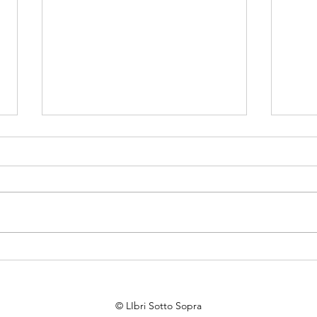
TRA I FILI DI SETA E TANTI
GIA
SOGNI LA GRANDE
L'O
AVVENTURA DI SYLVIE
CLA
PER
© LIbri Sotto Sopra