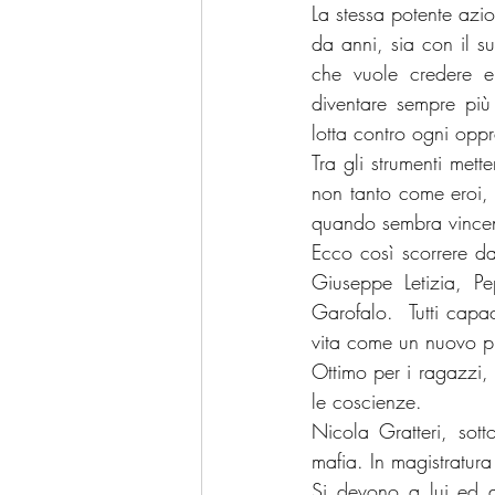
La stessa potente azi
da anni, sia con il s
che vuole credere e 
diventare sempre più 
lotta contro ogni opp
Tra gli strumenti mett
non tanto come eroi, 
quando sembra vincent
Ecco così scorrere da
Giuseppe Letizia, Pe
Garofalo.  Tutti capac
vita come un nuovo pil
Ottimo per i ragazzi, q
le coscienze.
Nicola Gratteri, sott
mafia. In magistratur
Si devono a lui ed al