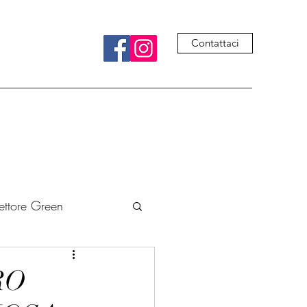
Contattaci
ettore Green
ivre
Cucina
RO