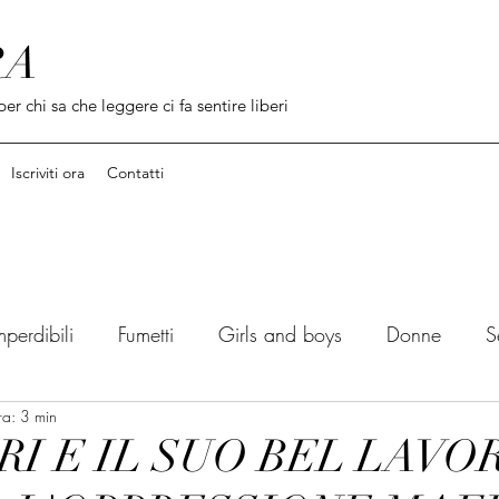
RA
per chi sa che leggere ci fa sentire liberi
Iscriviti ora
Contatti
mperdibili
Fumetti
Girls and boys
Donne
S
ra: 3 min
Dal libro al film
Citazioni / Incipit
Cercle du l
I E IL SUO BEL LAVO