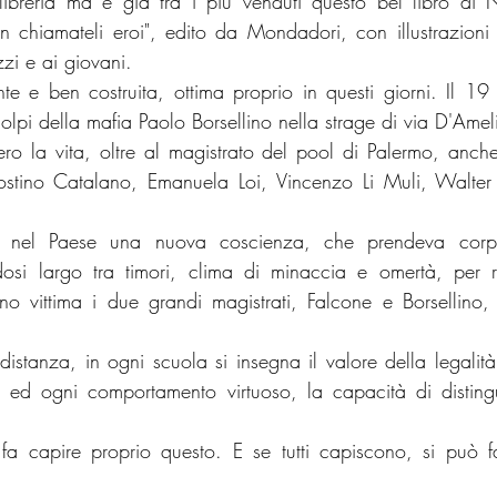
ibreria ma è già tra i più venduti questo bel libro di Ni
chiamateli eroi", edito da Mondadori, con illustrazioni 
zi e ai giovani.
ante e ben costruita, ottima proprio in questi giorni. Il 19
 colpi della mafia Paolo Borsellino nella strage di via D'Amel
ero la vita, oltre al magistrato del pool di Palermo, anche
ostino Catalano, Emanuela Loi, Vincenzo Li Muli, Walter
 nel Paese una nuova coscienza, che prendeva corpo
osi largo tra timori, clima di minaccia e omertà, per ris
rono vittima i due grandi magistrati, Falcone e Borsellino, 
distanza, in ogni scuola si insegna il valore della legalità
ia ed ogni comportamento virtuoso, la capacità di disting
 fa capire proprio questo. E se tutti capiscono, si può f