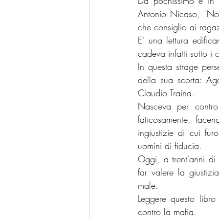
Da pochissimo è in l
Antonio Nicaso, "Non 
che consiglio ai ragaz
E' una lettura edific
cadeva infatti sotto i
In questa strage pers
della sua scorta: Ag
Claudio Traina. 
Nasceva per contro
faticosamente, facend
ingiustizie di cui fu
uomini di fiducia.
Oggi, a trent'anni di 
far valere la giustiz
male.
Leggere questo libro
contro la mafia.