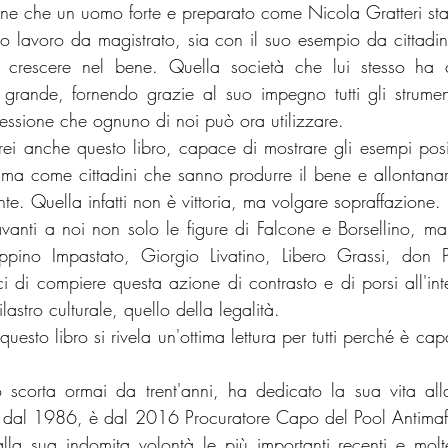
one che un uomo forte e preparato come Nicola Gratteri sta
uo lavoro da magistrato, sia con il suo esempio da cittadin
crescere nel bene. Quella società che lui stesso ha co
grande, fornendo grazie al suo impegno tutti gli strument
ressione che ognuno di noi può ora utilizzare.
erei anche questo libro, capace di mostrare gli esempi posit
ma come cittadini che sanno produrre il bene e allontanar
e. Quella infatti non è vittoria, ma volgare sopraffazione.
vanti a noi non solo le figure di Falcone e Borsellino, ma
ppino Impastato, Giorgio Livatino, Libero Grassi, don Pi
i di compiere questa azione di contrasto e di porsi all'inte
astro culturale, quello della legalità.
uesto libro si rivela un'ottima lettura per tutti perché è capa
o scorta ormai da trent'anni, ha dedicato la sua vita alla
a dal 1986, è dal 2016 Procuratore Capo del Pool Antimaf
la sua indomita volontà le più importanti recenti e molte