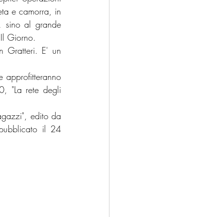
eta e camorra, in 
, sino al grande 
Il Giorno.
Gratteri. E' un 
 approfitteranno 
, "La rete degli 
gazzi", edito da 
ubblicato il 24 