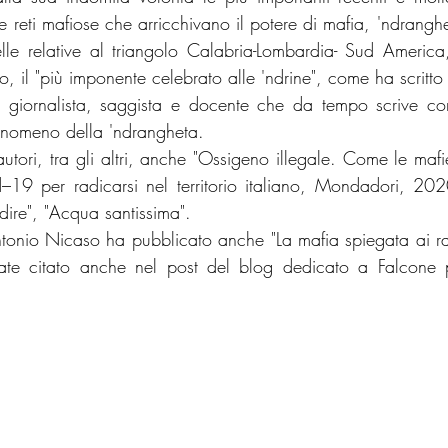
le reti mafiose che arricchivano il potere di mafia, 'ndrangh
le relative al triangolo Calabria-Lombardia- Sud America
 il "più imponente celebrato alle 'ndrine", come ha scritto 
giornalista, saggista e docente che da tempo scrive con 
fenomeno della 'ndrangheta.
tori, tra gli altri, anche "Ossigeno illegale. Come le mafie
19 per radicarsi nel territorio italiano, Mondadori, 2020
n dire", "Acqua santissima".
 Antonio Nicaso ha pubblicato anche "La mafia spiegata ai ra
te citato anche nel post del blog dedicato a Falcone p