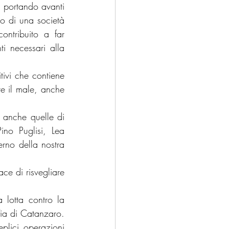
 portando avanti 
o di una società 
ntribuito a far 
i necessari alla 
ivi che contiene 
e il male, anche 
 anche quelle di 
no Puglisi, Lea 
rno della nostra 
ce di risvegliare 
 lotta contro la 
ia di Catanzaro. 
plici operazioni 