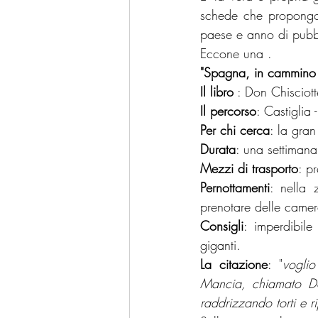
schede che propongono
paese e anno di pubbli
Eccone una .
"Spagna, in cammino c
Il libro
 : Don Chisciot
Il percorso
: Castiglia
Per chi cerca
: la gran
Durata
: una settiman
Mezzi di trasporto
: p
Pernottamenti
: nella 
prenotare delle camer
Consigli
: imperdibil
giganti.
La citazione
: "
voglio
Mancia, chiamato Don
raddrizzando torti e r