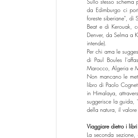
Sullo stesso schema p
da Edimburgo ci port
foreste siberiane", di
Beat e di Kerouak, co
Denver, da Selma a Ka
intende).
Per chi ama le suggesti
di Paul Boules l'affa
Marocco, Algeria e M
Non mancano le mete o
libro di Paolo Cognett
in Himalaya, attraver
suggerisce la guida, '
della natura, il valor
Viaggiare dietro i libri
La seconda sezione, d