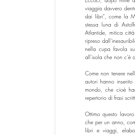
Eccoci, dopo mille af
viaggia davvero dentro
dai libri", come la 
stessa luna di Astol
Atlantide, mitica cit
ripreso dall'inesaurib
nella cupa favola sul
all'isola che non c'è
Come non tenere nella
autori hanno inserito 
mondo, che cioè hann
repertorio di frasi scr
Ottimo questo lavor
che per un anno, come
libri e viaggi, elab