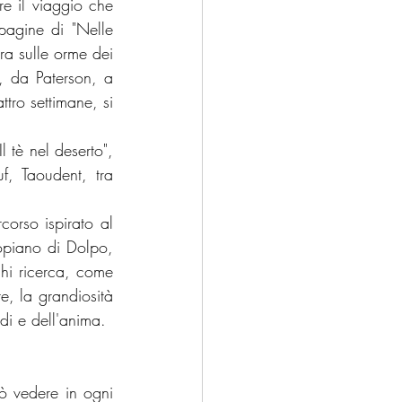
e il viaggio che 
agine di "Nelle 
ra sulle orme dei 
, da Paterson, a 
ro settimane, si 
 tè nel deserto", 
f, Taoudent, tra 
orso ispirato al 
opiano di Dolpo, 
hi ricerca, come 
e, la grandiosità 
di e dell'anima.
ò vedere in ogni 