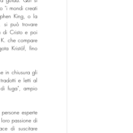
la guida. Qui si 
o "i mondi creati 
phen King, o la 
 si può trovare 
 di Cristo e poi 
di K. che compare 
ta Kristóf, fino 
 in chiusura gli 
adotti e letti al 
di fuga", ampio 
ersone esperte 
loro passione di 
ce di suscitare 