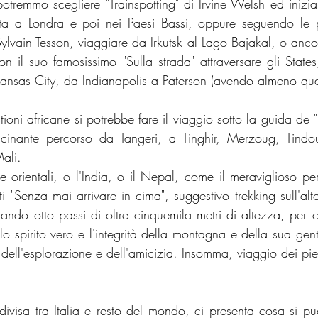
otremmo scegliere "Trainspotting" di Irvine Welsh ed iniziar
a a Londra e poi nei Paesi Bassi, oppure seguendo le p
 Sylvain Tesson, viaggiare da Irkutsk al Lago Bajakal, o anco
n il suo famosissimo "Sulla strada" attraversare gli States
nsas City, da Indianapolis a Paterson (avendo almeno quatt
oni africane si potrebbe fare il viaggio sotto la guida de "Il
scinante percorso da Tangeri, a Tinghir, Merzoug, Tindou
ali.
rientali, o l'India, o il Nepal, come il meraviglioso perc
i "Senza mai arrivare in cima", suggestivo trekking sull'alt
sando otto passi di oltre cinquemila metri di altezza, per c
lo spirito vero e l'integrità della montagna e della sua gent
e dell'esplorazione e dell'amicizia. Insomma, viaggio dei pie
ivisa tra Italia e resto del mondo, ci presenta cosa si pu