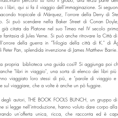
fascinanti percorsi su tutto il globo, alla terza parte del
 i libri, qui si fa il viaggio dell'immaginazione. Si seguon
Macondo tropicale di Márquez, l'orrore della Derry di Ste
fo. Si può scendere nella Baker Street di Conan Doyle,
tà già citata da Platone nel suo Timeo nel IV secolo prima
ile fantasia di Jules Verne. Si può anche ritrovare la Città 
l'orrore della guerra in "Trilogia della città di K." di Ágo
 di Peter Pan, splendida invenzione di James Matthew Barrie.
 propria  biblioteca una guida così? Si aggiunga poi che
anche "libri in viaggio", una sorta di elenco dei libri più tr
o viaggiato loro stessi di più, e "parole di viaggio e 
itte sul viaggiare, che a volte è anche un pò fuggire.
o degli autori, THE BOOK FOOLS BUNCH, un gruppo di p
 si legge nell'introduzione, hanno voluto dare corpo alla 
orando un'offerta unica, ricca, che racconta ed è capa