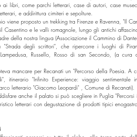
ai libri, come parchi letterari, case di autori, case museo, 
etterari, e addirittura cimiteri e sepolture.
io viene proposto un trekking tra Firenze e Ravenna, "Il Ca
il Casentino e le valli romagnole, lungo gli antichi affascinant
padre della nostra lingua (Associazione il Cammino di Dante
a "Strada degli scrittori", che ripercorre i luoghi di Piran
 Lampedusa, Russello, Rosso di san Secondo, (a cura de
va mancare per Recanati un "Percorso della Poesia. A cav
, itinerario "Infinito Experience: viaggio sentimentale 
rco letterario "Giacomo Leopardi" , Comune di Recanati). 
disfare anche il palato si può scegliere in Puglia "Percorsi 
uristico letterari con degustazione di prodotti tipici enogastro
i