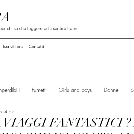
RA
per chi sa che leggere ci fa sentire liberi
Iscriviti ora
Contatti
mperdibili
Fumetti
Girls and boys
Donne
S
ra: 4 min
Dal libro al film
Citazioni / Incipit
Cercle du l
 VIAGGI FANTASTICI ?