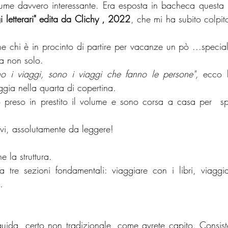
lume davvero interessante. Era esposta in bacheca questa 
 letterari" edita da Clichy , 2022
, che mi ha subito colpito 
 chi è in procinto di partire per vacanze un pò ...speciali 
a non solo.
o i viaggi, sono i viaggi che fanno le persone",
 ecco l
ia nella quarta di copertina.
 preso in prestito il volume e sono corsa a casa per  sp
vi, assolutamente da leggere!
e la struttura.
da tre sezioni fondamentali: viaggiare con i libri, viaggiar
.
guida, certo non tradizionale, come avrete capito. Consiste