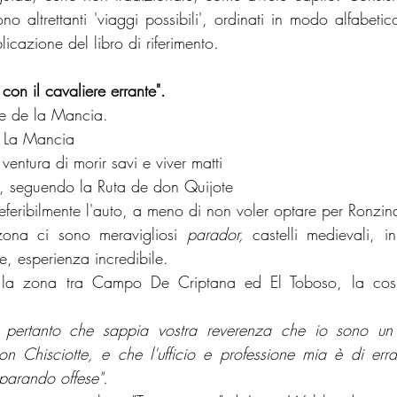
 altrettanti 'viaggi possibili', ordinati in modo alfabetico
cazione del libro di riferimento.
on il cavaliere errante". 
te de la Mancia.
 - La Mancia
 ventura di morir savi e viver matti
a, seguendo la Ruta de don Quijote
referibilmente l'auto, a meno di non voler optare per Ronzin
zona ci sono meravigliosi 
parador, 
castelli medievali, i
e, esperienza incredibile.
e la zona tra Campo De Criptana ed El Toboso, la cosid
 pertanto che sappia vostra reverenza che io sono un 
 Chisciotte, e che l'ufficio e professione mia è di erra
iparando offese".