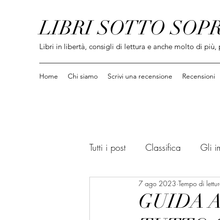
LIBRI SOTTO SOP
Libri in libertà, consigli di lettura e anche molto di più, 
Home
Chi siamo
Scrivi una recensione
Recensioni
Tutti i post
Classifica
Gli i
7 ago 2023
Tempo di lettu
Informatica / Social / Saggi
GUIDA A