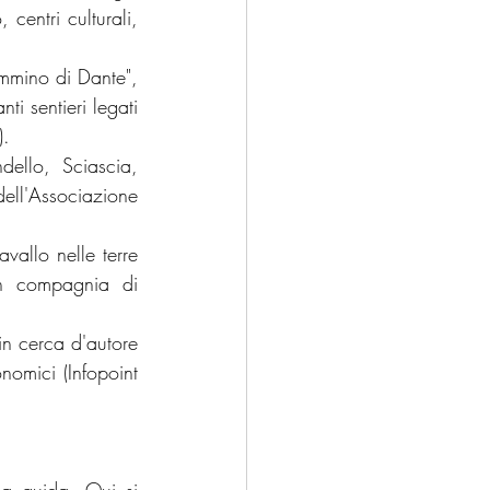
centri culturali, 
mmino di Dante", 
i sentieri legati 
).
dello, Sciascia, 
ll'Associazione 
allo nelle terre 
in compagnia di 
in cerca d'autore 
nomici (Infopoint 