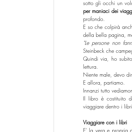
sotto gli occhi un vo
per maniaci dei viaggi
profondo.
E so che colpirà anche
della bella pagina, m
"Le persone non fann
Steinbeck che campegg
Quindi via, ho subito
lettura.
Niente male, devo dir
E allora, partiamo.
Innanzi tutto vediamon
Il libro è costituito 
viaggiare dentro i libri
Viaggiare con i libri
E' la vera e propria 