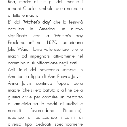
Rea, madre di tutti gli dei, mentre i 
romani Cibele, simbolo della natura e 
di tutte le madri.
E' dal 
"Mother's day"
 che la festività 
acquista in America un nuovo 
significato: con la "Mother's day 
Proclamation" nel 1870 l'americana 
Julia Ward Howe volle esortare tutte le 
madri ad impegnarsi attivamente nel 
cammino di riunificazione degli stati.
Agli inizi del novecento sempre in 
America la figlia di Ann Reeves Jarvis, 
Anna Jarvis continua l'opera della 
madre (che si era battuta alla fine della 
guerra civile per costruire un percorso 
di amicizia tra le madri di sudisti e 
nordisti favorendone l'incontro), 
ideando e realizzando incontri di 
diverso tipo dedicati specificamente 