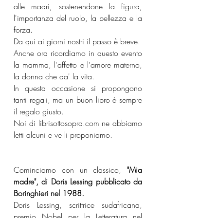
alle madri, sostenendone la figura, 
l'importanza del ruolo, la bellezza e la 
forza.
Da qui ai giorni nostri il passo è breve.
Anche ora ricordiamo in questo evento 
la mamma, l'affetto e l'amore materno, 
la donna che da' la vita.
In questa occasione si propongono 
tanti regali, ma un buon libro è sempre 
il regalo giusto.
Noi di librisottosopra.com ne abbiamo 
letti alcuni e ve li proponiamo.
Cominciamo con un classico, 
"Mia 
madre", di Doris Lessing pubblicato da 
Boringhieri nel 1988.
Doris Lessing, scrittrice sudafricana, 
premio Nobel per la Letteratura nel 