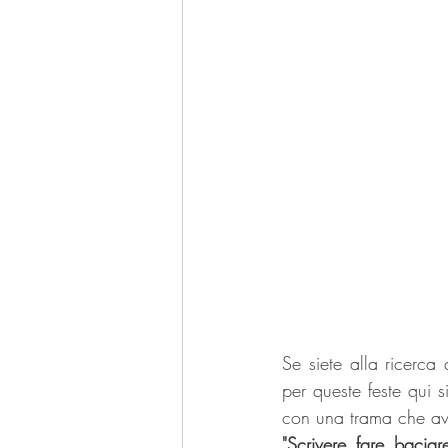
Se siete alla ricerc
per queste feste qui s
con una trama che avv
"Scrivere fare baciar