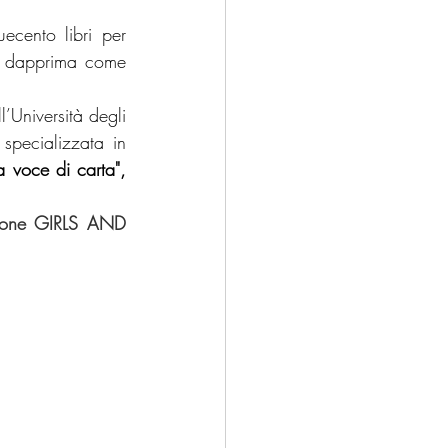
cento libri per 
, dapprima come 
’Università degli 
pecializzata in 
a voce di carta",
zione GIRLS AND 