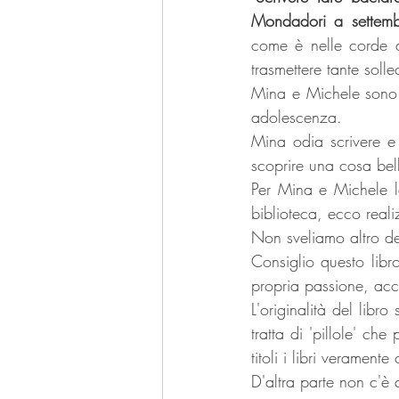
Mondadori a settemb
come è nelle corde d
trasmettere tante solle
Mina e Michele sono d
adolescenza.
Mina odia scrivere e 
scoprire una cosa bell
Per Mina e Michele la
biblioteca, ecco real
Non sveliamo altro del
Consiglio questo libr
propria passione, ac
L'originalità del libro 
tratta di 'pillole' che 
titoli i libri verament
D'altra parte non c'è 