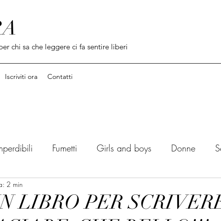
RA
per chi sa che leggere ci fa sentire liberi
Iscriviti ora
Contatti
mperdibili
Fumetti
Girls and boys
Donne
S
a: 2 min
Dal libro al film
Citazioni / Incipit
Cercle du l
N LIBRO PER SCRIVERE