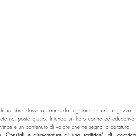
a di un libro davvero carino da regalare ad una ragazza o
iete nel posto giusto. Intendo un libro carino ed educativo 
ince e un contenuto di valore che ne segna la caratura.
e. Consigli e disavventure di una scrittrice", di Lodovi