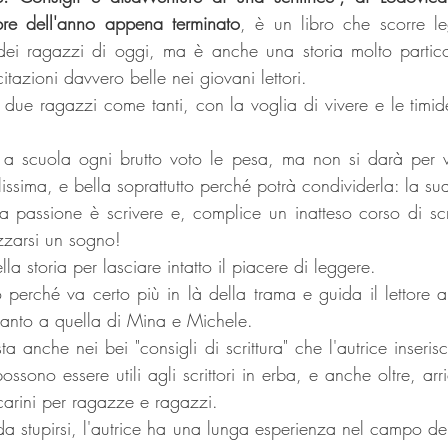
re dell'anno appena terminato
, è un libro che scorre le
ei ragazzi di oggi, ma è anche una storia molto partico
citazioni davvero belle nei giovani lettori.
ue ragazzi come tanti, con la voglia di vivere e le timid
a scuola ogni brutto voto le pesa, ma non si darà per vi
issima, e bella soprattutto perché potrà condividerla: la su
 passione è scrivere e, complice un inatteso corso di scrit
izzarsi un sogno!
la storia per lasciare intatto il piacere di leggere.
o perché va certo più in là della trama e guida il lettore 
canto a quella di Mina e Michele.
sta anche nei bei "consigli di scrittura" che l'autrice inserisc
possono essere utili agli scrittori in erba, e anche oltre, arri
e carini per ragazze e ragazzi.
da stupirsi, l'autrice ha una lunga esperienza nel campo dell