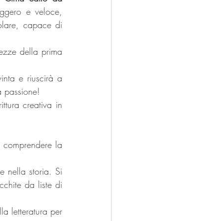
ggero e veloce, 
lare, capace di 
ezze della prima 
nta e riuscirà a 
a passione!
tura creativa in 
a comprendere la 
e nella storia. Si 
cchite da liste di 
a letteratura per 